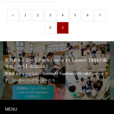
1
2
3
4
5
6
7
8
9
即興劇＆ミュージカル☆ Com’on All Together!【体験の風
をおこそう】④2026.8.2
MENU