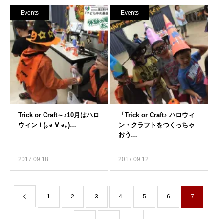
Events
Events
2017.09.18
2017.09.12
1
2
3
4
5
6
7