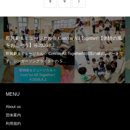
8
9
即興劇＆ミュージカル☆ Com’on All Together!【体験の風
をおこそう】④2026.8.2
MENU
About us
団体案内
利用規約