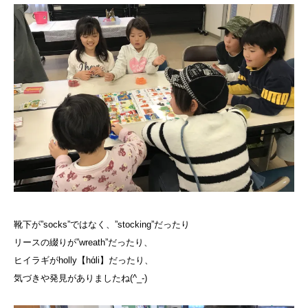
靴下が”socks”ではなく、”stocking”だったり
リースの綴りが”wreath”だったり、
ヒイラギがholly【hɑ́li】だったり、
気づきや発見がありましたね(^_-)