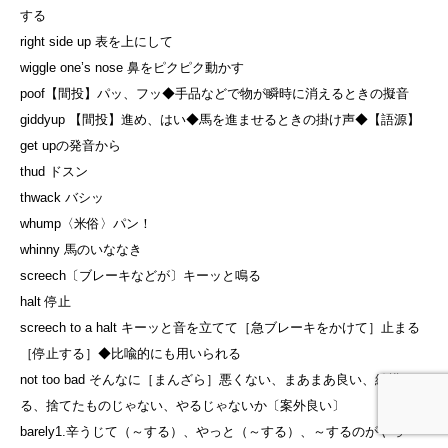
する
right side up 表を上にして
wiggle one’s nose 鼻をピクピク動かす
poof【間投】パッ、フッ◆手品などで物が瞬時に消えるときの擬音
giddyup 【間投】進め、はい◆馬を進ませるときの掛け声◆【語源】
get upの発音から
thud ドスン
thwack バシッ
whump〈米俗〉パン！
whinny 馬のいななき
screech〔ブレーキなどが〕キーッと鳴る
halt 停止
screech to a halt キーッと音を立てて［急ブレーキをかけて］止まる
［停止する］◆比喩的にも用いられる
not too bad そんなに［まんざら］悪くない、まあまあ良い、結構いけ
る、捨てたものじゃない、やるじゃないか〔案外良い〕
barely1.辛うじて（～する）、やっと（～する）、～するのがやっ