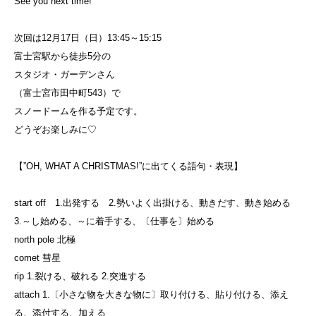
See you next time!
次回は12月17日（日）13:45～15:15
富士宮駅から徒歩5分の
スタジオ・ガーデンさん
（富士宮市田中町543）で
スノードームを作る予定です。
どうぞお楽しみに♡
【”OH, WHAT A CHRISTMAS!”に出てくる語句・表現】
start off 1.出発する 2.勢いよく出掛ける、動きだす、動き始める
3.～し始める、～に着手する、〔仕事を〕始める
north pole 北極
comet 彗星
rip 1.裂ける、破れる 2.突進する
attach 1.〔小さな物を大きな物に〕取り付ける、貼り付ける、添え
る、添付する、加える