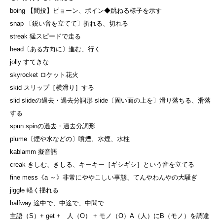
boing 【間投】ピョーン、ボイン◆跳ねる様子を示す
snap 〔鋭い音を立てて〕折れる、切れる
streak 猛スピードで走る
head〔ある方向に〕進む、行く
jolly すてきな
skyrocket ロケット花火
skid スリップ［横滑り］する
slid slideの過去・過去分詞形 slide〔固い面の上を〕滑り落ちる、滑落
する
spun spinの過去・過去分詞形
plume〔煙や水などの〕噴煙、水煙、水柱
kablamm 擬音語
creak きしむ、きしる、キーキー［ギシギシ］という音を立てる
fine mess《a ～》非常にややこしい事態、てんやわんやの大騒ぎ
jiggle 軽く揺れる
halfway 途中で、中途で、中間で
主語（S）+ get + 人（O） + モノ（O）A（人）にB（モノ）を調達