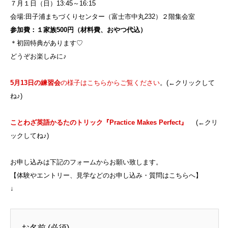
７月１日（日）13:45～16:15
会場:田子浦まちづくりセンター（富士市中丸232）２階集会室
参加費：１家族500円（材料費、おやつ代込）
＊初回特典があります♡
どうぞお楽しみに♪
5月13日の練習会
の様子はこちらからご覧ください
。(←クリックして
ね♪)
ことわざ英語かるたのトリック『Practice Makes Perfect』
(←クリ
ックしてね♪)
お申し込みは下記のフォームからお願い致します。
【体験やエントリー、見学などのお申し込み・質問はこちらへ】
↓
お名前 (必須)