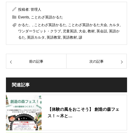
投稿者:
管理人
Events
,
ことわざ英語かるた
かるた、
,
ことわざ英語かるた
,
ことわざ英語かるた大会
,
カルタ
,
ワンダーラビット・クラブ
,
児童英語
,
大会
,
教材
,
英会話
,
英語か
るた
,
英語カルタ
,
英語教室
,
英語教材
,
諺
前の記事
次の記事
関連記事
【体験の風をおこそう】 創造の森フェ
ス！～木と…