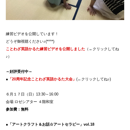
練習ビデオを公開しています！
どうぞ御視聴ください♪(*^^*)
ことわざ英語かるた練習ビデオを公開しました
（←クリックしてね
♪）
～好評受付中～
●
「20周年記念ことわざ英語かるた大会」
(←クリックしてね♪)
６月１７日（日）13:30～16:00
会場:ロゼシアター ４階和室
参加費：無料
●「アートクラフト＆お話☆アートセラピー」vol.18