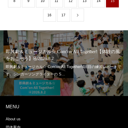
8
9
10
11
12
13
14
15
16
17
即興劇＆ミュージカル☆ Com’on All Together!【体験の風
をおこそう】④2026.8.2
MENU
About us
団体案内