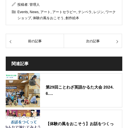
投稿者:
管理人
Events
,
News
,
アート
,
アートセラピー
,
テンペラ
,
レジン
,
ワーク
ショップ
,
体験の風をおこそう
,
創作絵本
前の記事
次の記事
関連記事
第29回ことわざ英語かるた大会 2024.
6.…
【体験の風をおこそう】お話をつくっ