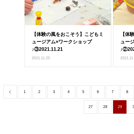
【体験の風をおこそう】こどもミ
【体
ュージアム×ワークショップ
ュー
♪③2021.11.21
♪②202
2021.11.25
2021.11
1
2
3
4
5
6
7
8
27
28
29