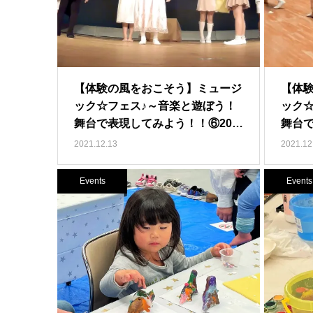
【体験の風をおこそう】ミュージ
【体
ック☆フェス♪～音楽と遊ぼう！
ック
舞台で表現してみよう！！⑥20…
舞台
本…
2021.12.13
2021.12
Events
Events