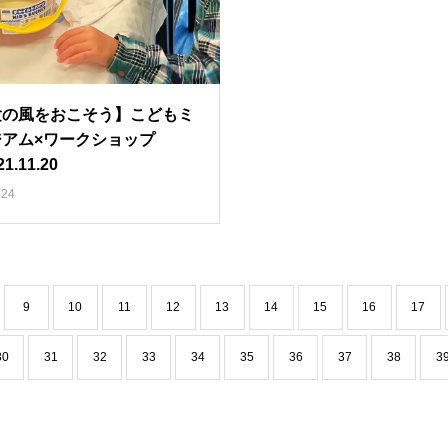
験の風をおこそう】こどもミ
ジアム×ワークショップ
1.11.20
.24
9
10
11
12
13
14
15
16
17
30
31
32
33
34
35
36
37
38
3