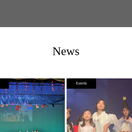
News
Events