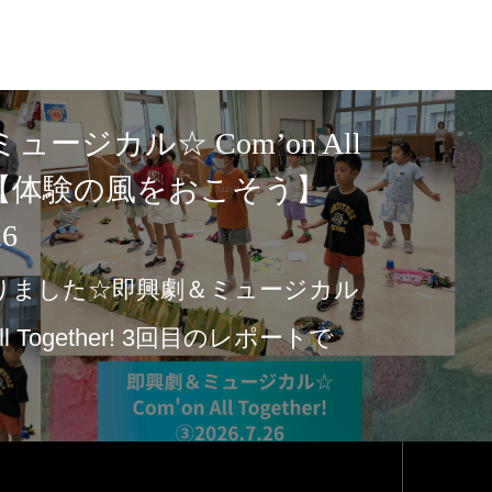
即興劇＆ミュージカル☆ Com’on 
Together!【体験の風をおこそ
②2026.7.12
即興劇＆ミュージカル☆ Com'on All Toget
回目のレポートです♫紙芝居と「こま
す…