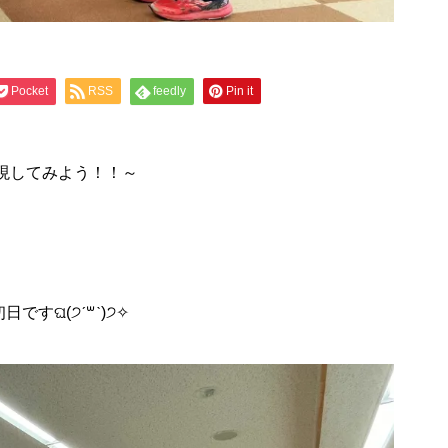
Pocket
RSS
feedly
Pin it
現してみよう！！～
すଘ(੭ˊ꒳​ˋ)੭✧