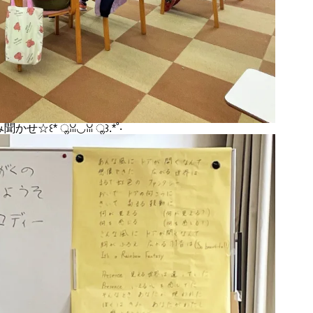
☆꒰* ॢꈍ◡ꈍ ॢ꒱.*˚‧