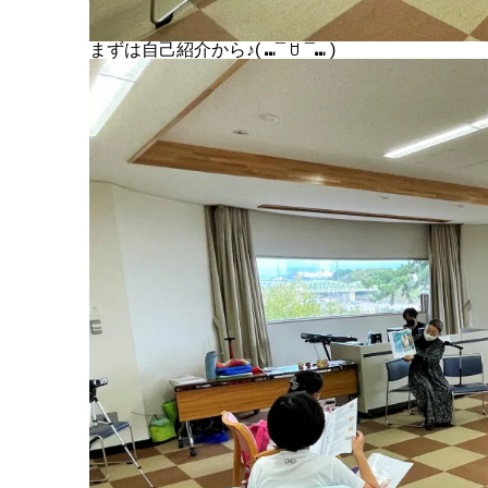
まずは自己紹介から♪( ⑉¯ ꇴ ¯⑉ )