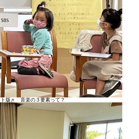
スト版♬ 音楽の３要素って？