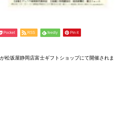
Pocket
RSS
feedly
Pin it
on 2017」が松坂屋静岡店富士ギフトショップにて開催されま