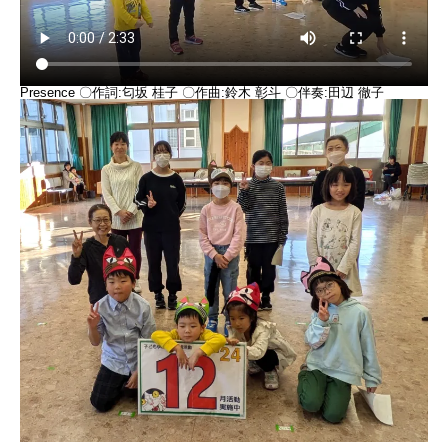
Presence 〇作詞:匂坂 桂子 〇作曲:鈴木 彰斗 〇伴奏:田辺 徹子