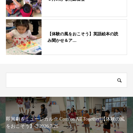
【体験の風をおこそう】英語絵本の読
み聞かせ＆ア…
☆ Com’on All Together!【体験の風
ハロウィン☆タ
6.7.26
う】募集のお知