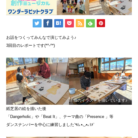
お話をつくってみんなで演じてみよう♪
3回目のレポートです(*^-^*)
猫のイラストを描いています♪
紙芝居の絵を描いた後
「Dangerholic」や「Beat It」、テーマ曲の「Presence 」等
ダンスナンバーを中心に練習しました‘٩꒰｡•◡•｡꒱۶’